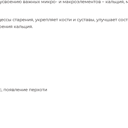
усвоению важных микро- и макроэлементов – кальция, 
сы старения, укрепляет кости и суставы, улучшает состо
оения кальция.
с, появление перхоти