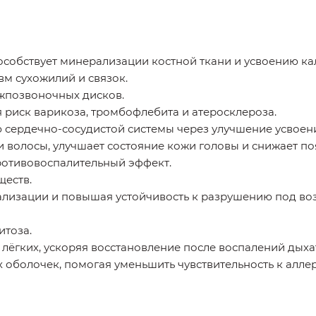
особствует минерализации костной ткани и усвоению ка
вм сухожилий и связок.
жпозвоночных дисков.
 риск варикоза, тромбофлебита и атеросклероза.
ердечно-сосудистой системы через улучшение усвоени
и волосы, улучшает состояние кожи головы и снижает по
ротивовоспалительный эффект.
ществ.
ализации и повышая устойчивость к разрушению под воз
итоза.
лёгких, ускоряя восстановление после воспалений дыха
 оболочек, помогая уменьшить чувствительность к алле