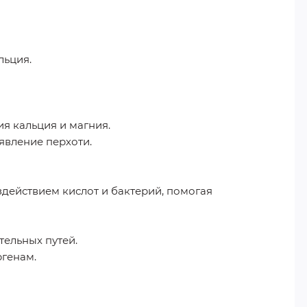
льция.
я кальция и магния.
явление перхоти.
действием кислот и бактерий, помогая
тельных путей.
ргенам.