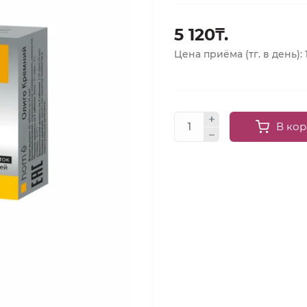
5 120₸.
Цена приёма (тг. в день): 
В кор