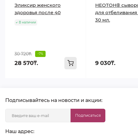
Эликсир женского
НЕОТОН® сывор
здоровья после 40
для отбеливания
30 мл.
В наличии
30 720₸.
-7%
28 570₸.
9 030₸.
Подписывайтесь на новости и акции:
Подписаться
Наш адрес: