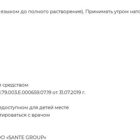
од языком до полного растворения). Принимать утром на
м средством
9.003.E.000659.07.19 от 31.07.2019 г.
недоступном для детей месте
тироваться с врачом
ТОО «SANTE GROUP»