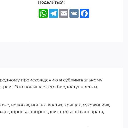
Поделиться:
WhatsApp
Telegram
Email
VK
Facebook
природному происхождению и сублингвальному
тракт. Это повышает его биодоступность и
же, волосах, ногтях, костях, хрящах, сухожилиях,
ивая здоровье опорно-двигательного аппарата,