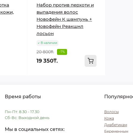
отка
Набор против перхоти и
 кожи,
выпадения волос
Новофейн К шампунь +
Новофейн Реакшнл
лосьон
В наличии
20 800₸.
-7%
19 350₸.
Время работы
Популярно
Пн-Пт: 8.30 - 17.30
Волосы
Сб-Вс: Выходной день
Кожа
Диабетикам
Мы в социальных сетях:
Беременным