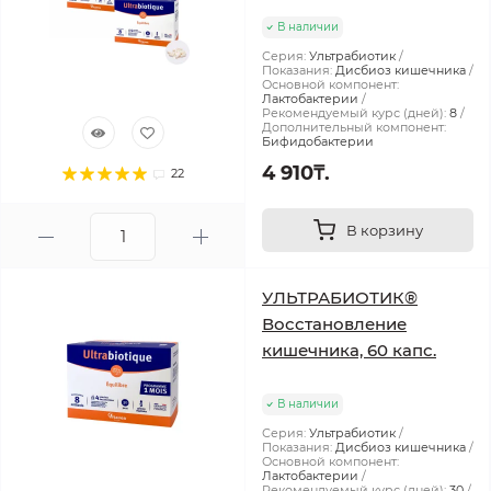
В наличии
Серия:
Ультрабиотик
Показания:
Дисбиоз кишечника
Основной компонент:
Лактобактерии
Рекомендуемый курс (дней):
8
Дополнительный компонент:
Бифидобактерии
4 910₸.
22
В корзину
УЛЬТРАБИОТИК®
Восстановление
кишечника, 60 капс.
В наличии
Серия:
Ультрабиотик
Показания:
Дисбиоз кишечника
Основной компонент:
Лактобактерии
Рекомендуемый курс (дней):
30