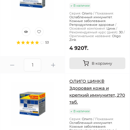
В наличии
Серия:
Олиго
Показания:
Ослабленный иммунитет.
Кожные заболевания.
Репродуктивное здоровье
Основной компонент:
Цинк
Рекомендуемый курс (дней):
30
Оригинальное название:
Oligo
Zink
53
4 920₸.
В корзину
ОЛИГО ЦИНК®
Здоровая кожа и
крепкий иммунитет, 270
таб.
В наличии
Серия:
Олиго
Показания:
Ослабленный иммунитет.
Кожные заболевания.