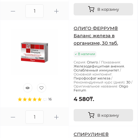
В корзину
ОЛИГО ФЕРРУМ®
Баланс железа в
организме, 30 таб.
В наличии
Серия:
Олиго
Показания:
Железодефицитная анемия.
Ослабленный иммунитет
Основной компонент:
Пирофосфат железа
Рекомендуемый курс (дней):
30
Оригинальное название:
Oligo
Ferrum
4 580₸.
16
В корзину
СПИРУЛИНЕ®