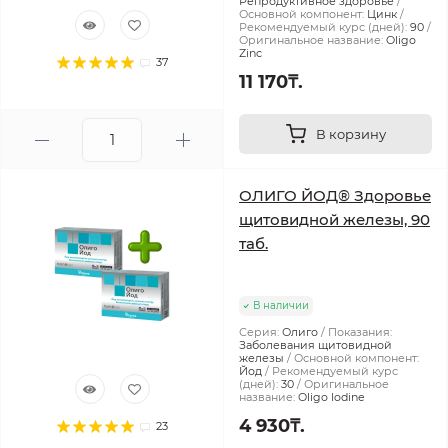
Репродуктивное здоровье
Основной компонент:
Цинк
Рекомендуемый курс (дней):
90
Оригинальное название:
Oligo
Zinc
37
11 170₸.
В корзину
ОЛИГО ЙОД® Здоровье
щитовидной железы, 90
таб.
В наличии
Серия:
Олиго
Показания:
Заболевания щитовидной
железы
Основной компонент:
Йод
Рекомендуемый курс
(дней):
30
Оригинальное
название:
Oligo Iodine
4 930₸.
23