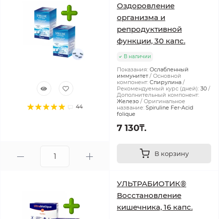
Оздоровление
организма и
репродуктивной
функции, 30 капс.
В наличии
Показания:
Ослабленный
иммунитет
Основной
компонент:
Спирулина
Рекомендуемый курс (дней):
30
Дополнительный компонент:
Железо
Оригинальное
44
название:
Spiruline Fer-Acid
folique
7 130₸.
В корзину
УЛЬТРАБИОТИК®
Восстановление
кишечника, 16 капс.